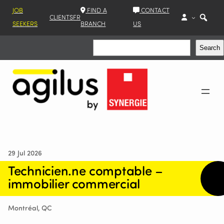
JOB
FIND A
CONTACT
CLIENTS
FR
SEEKERS
BRANCH
US
Search
Search
29 Jul 2026
Technicien.ne comptable –
immobilier commercial
Montréal, QC