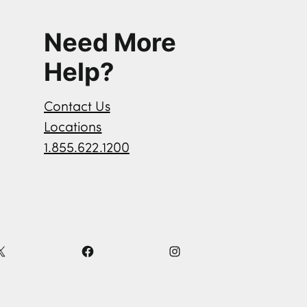
Need More
Help?
Contact Us
Locations
1.855.622.1200
X
F
I
a
n
c
s
e
t