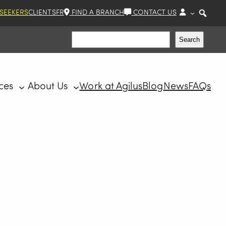
 SEEKERS
CLIENTS
FR
FIND A BRANCH
CONTACT US
Search
Search
ces
About Us
Work at Agilus
Blog
News
FAQs