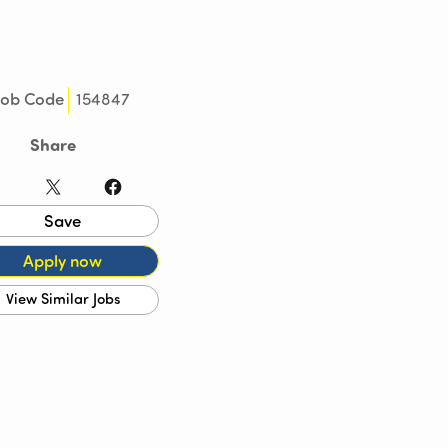
154847
Job Code
Share
LinkedIn
X
Facebook