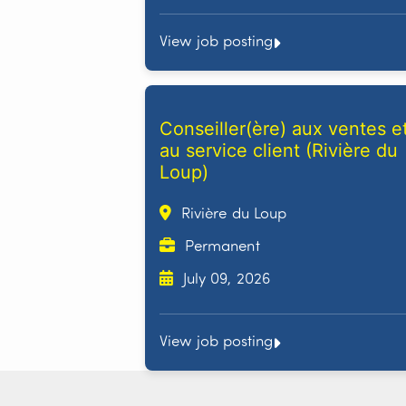
View job posting
Conseiller(ère) aux ventes e
au service client (Rivière du
Loup)
Rivière du Loup
Permanent
July 09, 2026
View job posting