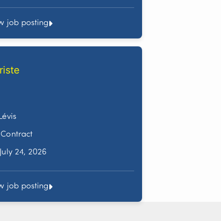
w job posting
riste
Lévis
Contract
July 24, 2026
w job posting