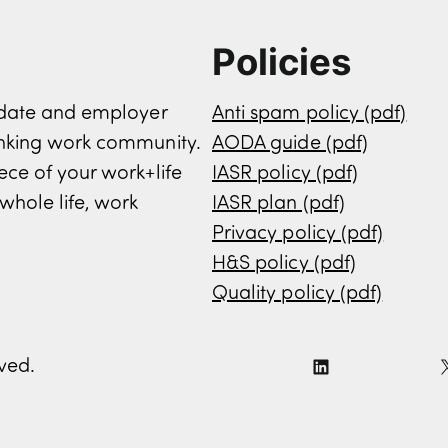
Policies
didate and employer
Anti spam policy (pdf)
inking work community.
AODA guide (pdf)
ece of your work+life
IASR policy (pdf)
whole life, work
IASR plan (pdf)
Privacy policy (pdf)
H&S policy (pdf)
Quality policy (pdf)
rved.
L
i
n
k