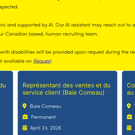
spected.
ic and supported by AI. Our AI assistant may reach out to app
our Canadian based, human recruiting team.
th disabilities will be provided upon request during the re
at available on
Request
.
du
Représentant des ventes et du
Co
service client (Baie Comeau)
au
Baie Comeau
Permanent
April 24, 2026