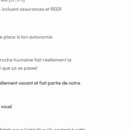
edi (37,5 h)
incluant assurances et REER
se place à ton autonomie
proche humaine fait réellement la
i que ça se passe!
lement vacant et fait partie de notre
 vous!