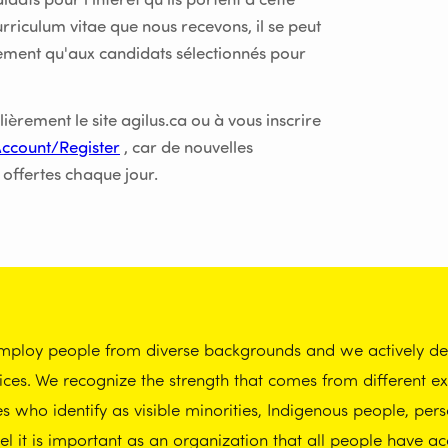
dats pour l'intérêt qu'ils portent à cette
rriculum vitae que nous recevons, il se peut
ement qu'aux candidats sélectionnés pour
èrement le site agilus.ca ou à vous inscrire
Account/Register
, car de nouvelles
 offertes chaque jour.
employ people from diverse backgrounds and we actively dem
tices. We recognize the strength that comes from different 
who identify as visible minorities, Indigenous people, perso
 it is important as an organization that all people have ac