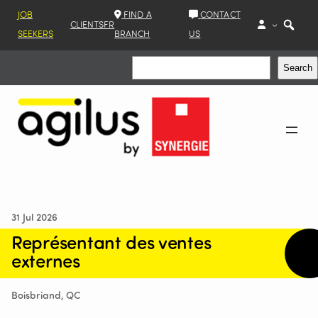
JOB
FIND A
CONTACT
CLIENTS
FR
SEEKERS
BRANCH
US
Search
Search
31 Jul 2026
Représentant des ventes
externes
Boisbriand, QC