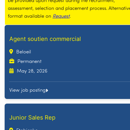
be provided upon request during the recruitment,
assessment, selection and placement process. Alternativ
format available on
Request
.
Agent soutien commercial
Beloeil
Permanent
May 28, 2026
View job posting
Junior Sales Rep