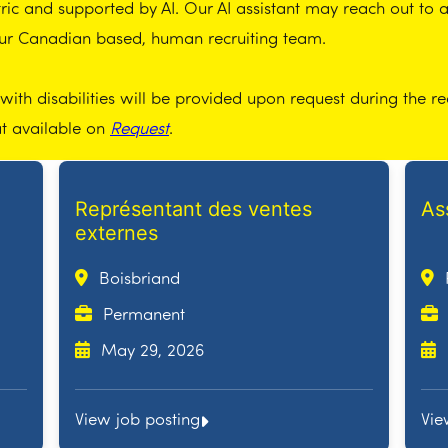
ic and supported by AI. Our AI assistant may reach out to app
our Canadian based, human recruiting team.
th disabilities will be provided upon request during the re
at available on
Request
.
Représentant des ventes
As
externes
Boisbriand
Permanent
May 29, 2026
View job posting
Vie