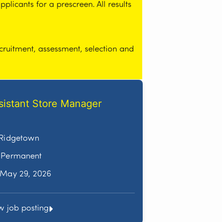
licants for a prescreen. All results
cruitment, assessment, selection and
sistant Store Manager
Ridgetown
Permanent
May 29, 2026
w job posting