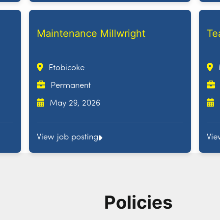
Maintenance Millwright
Te
Etobicoke
Permanent
May 29, 2026
View job posting
Vie
Policies