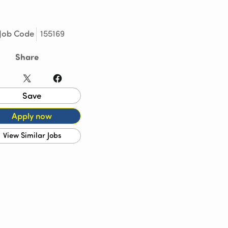
155169
Job Code
Share
LinkedIn
X
Facebook