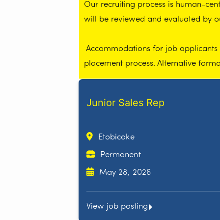
Our recruiting process is human-centr
will be reviewed and evaluated by 
Accommodations for job applicants wi
placement process. Alternative form
Junior Sales Rep
Etobicoke
Permanent
May 28, 2026
View job posting