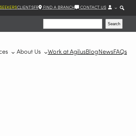
 SEEKERS
CLIENTS
FR
FIND A BRANCH
CONTACT US
Search
Search
ces
About Us
Work at Agilus
Blog
News
FAQs